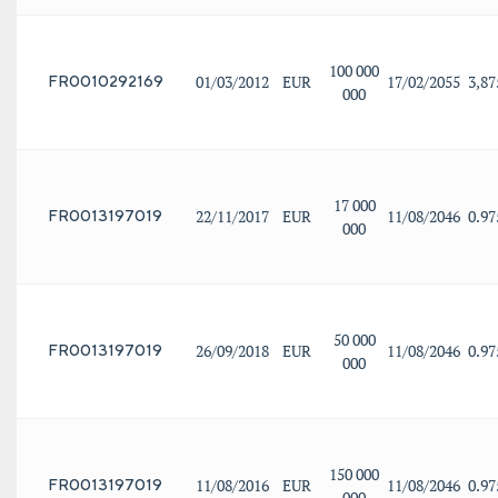
100 000
01/03/2012
EUR
17/02/2055
3,8
FR0010292169
000
17 000
22/11/2017
EUR
11/08/2046
0.9
FR0013197019
000
50 000
26/09/2018
EUR
11/08/2046
0.9
FR0013197019
000
150 000
11/08/2016
EUR
11/08/2046
0.9
FR0013197019
000