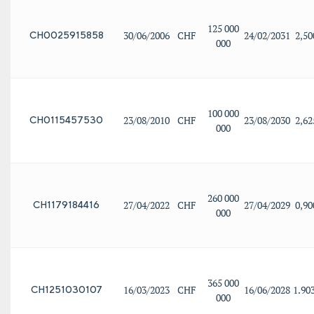
125 000
30/06/2006
CHF
24/02/2031
2,5
CH0025915858
000
100 000
23/08/2010
CHF
23/08/2030
2,6
CH0115457530
000
260 000
27/04/2022
CHF
27/04/2029
0,9
CH1179184416
000
365 000
16/03/2023
CHF
16/06/2028
1.90
CH1251030107
000