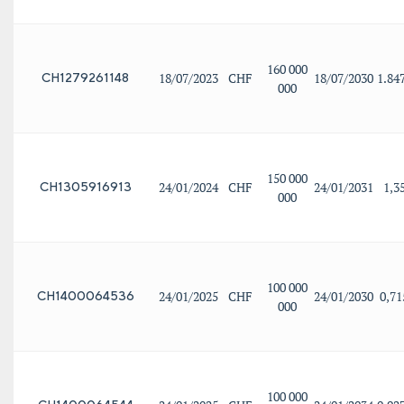
160 000
18/07/2023
CHF
18/07/2030
1.84
CH1279261148
000
150 000
24/01/2024
CHF
24/01/2031
1,3
CH1305916913
000
100 000
24/01/2025
CHF
24/01/2030
0,7
CH1400064536
000
100 000