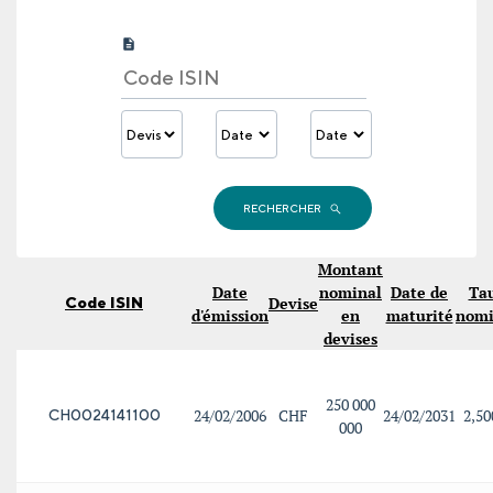
RECHERCHER
Montant
Date
nominal
Date de
Ta
Devise
Code ISIN
d'émission
en
maturité
nomi
devises
250 000
24/02/2006
CHF
24/02/2031
2,5
CH0024141100
000