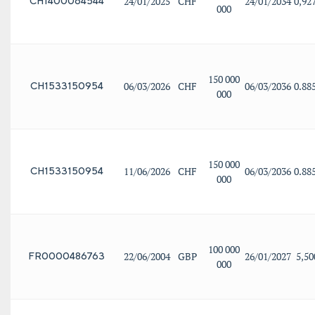
24/01/2025
CHF
24/01/2034
0,92
CH1400064544
000
150 000
06/03/2026
CHF
06/03/2036
0.88
CH1533150954
000
150 000
11/06/2026
CHF
06/03/2036
0.88
CH1533150954
000
100 000
22/06/2004
GBP
26/01/2027
5,5
FR0000486763
000